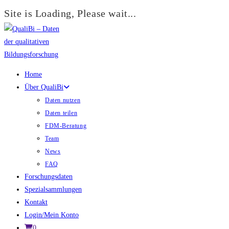
Site is Loading, Please wait...
Zum
Inhalt
springen
Home
Über QualiBi
Daten nutzen
Daten teilen
FDM-Beratung
Team
News
FAQ
Forschungsdaten
Spezialsammlungen
Kontakt
Login/Mein Konto
0