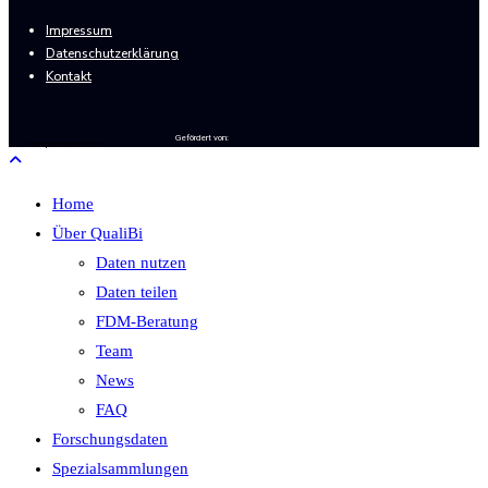
Impressum
Datenschutzerklärung
Kontakt
Gefördert von:
In Kooperation mit der
Home
Über QualiBi
Daten nutzen
Daten teilen
FDM-Beratung
Team
News
FAQ
Forschungsdaten
Spezialsammlungen