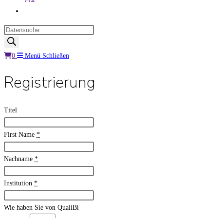
Website-
Suche
Products
umschalten
search
0
Menü
Schließen
Registrierung
Titel
First Name
*
Nachname
*
Institution
*
Wie haben Sie von QualiBi