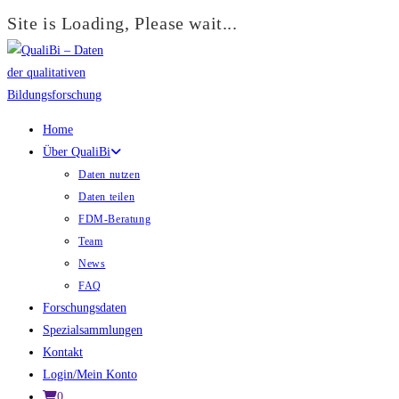
Site is Loading, Please wait...
Zum
Inhalt
springen
Home
Über QualiBi
Daten nutzen
Daten teilen
FDM-Beratung
Team
News
FAQ
Forschungsdaten
Spezialsammlungen
Kontakt
Login/Mein Konto
0