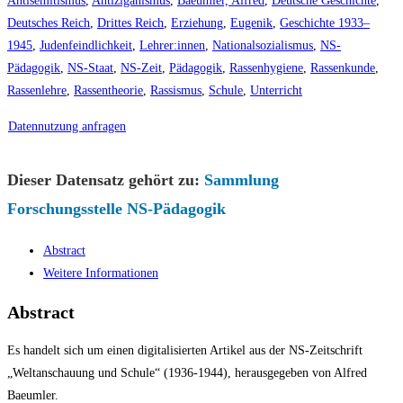
Antisemitismus
,
Antiziganismus
,
Baeumler, Alfred
,
Deutsche Geschichte
,
Deutsches Reich
,
Drittes Reich
,
Erziehung
,
Eugenik
,
Geschichte 1933–
1945
,
Judenfeindlichkeit
,
Lehrer:innen
,
Nationalsozialismus
,
NS-
Pädagogik
,
NS-Staat
,
NS-Zeit
,
Pädagogik
,
Rassenhygiene
,
Rassenkunde
,
Rassenlehre
,
Rassentheorie
,
Rassismus
,
Schule
,
Unterricht
Datennutzung anfragen
Dieser Datensatz gehört zu:
Sammlung
Forschungsstelle NS-Pädagogik
Abstract
Weitere Informationen
Abstract
Es handelt sich um einen digitalisierten Artikel aus der NS-Zeitschrift
„Weltanschauung und Schule“ (1936-1944), herausgegeben von Alfred
Baeumler.