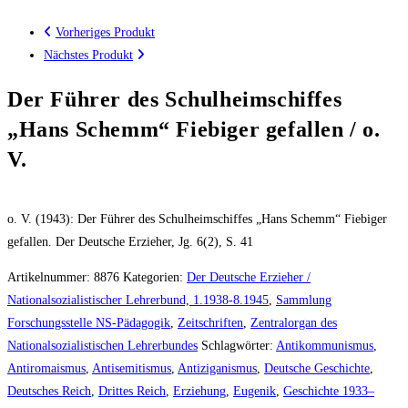
Vorheriges Produkt
Nächstes Produkt
Der Führer des Schulheimschiffes
„Hans Schemm“ Fiebiger gefallen / o.
V.
o. V. (1943): Der Führer des Schulheimschiffes „Hans Schemm“ Fiebiger
gefallen. Der Deutsche Erzieher, Jg. 6(2), S. 41
Artikelnummer:
8876
Kategorien:
Der Deutsche Erzieher /
Nationalsozialistischer Lehrerbund, 1.1938-8.1945
,
Sammlung
Forschungsstelle NS-Pädagogik
,
Zeitschriften
,
Zentralorgan des
Nationalsozialistischen Lehrerbundes
Schlagwörter:
Antikommunismus
,
Antiromaismus
,
Antisemitismus
,
Antiziganismus
,
Deutsche Geschichte
,
Deutsches Reich
,
Drittes Reich
,
Erziehung
,
Eugenik
,
Geschichte 1933–