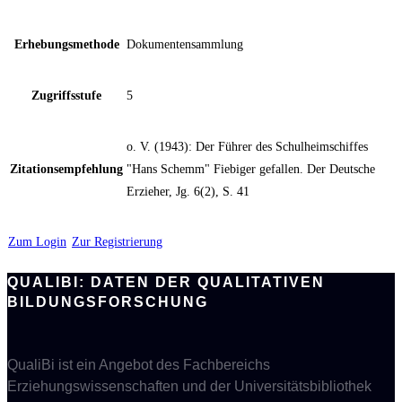
Erhebungsmethode
Dokumentensammlung
Zugriffsstufe
5
o. V. (1943): Der Führer des Schulheimschiffes
Zitationsempfehlung
"Hans Schemm" Fiebiger gefallen. Der Deutsche
Erzieher, Jg. 6(2), S. 41
Zum Login
Zur Registrierung
QUALIBI: DATEN DER QUALITATIVEN
BILDUNGSFORSCHUNG
QualiBi ist ein Angebot des Fachbereichs
Erziehungswissenschaften und der Universitätsbibliothek