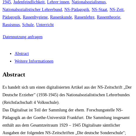
1945
,
Judenfeindlichkeit
,
Lehrer:innen
,
Nationalsozialismus
,
Nationalsozialistischer Lehrerbund
,
NS-Pädagogik
,
NS-Staat
,
NS-Zeit
,
Pädagogik
,
Rassenhygiene
,
Rassenkunde
,
Rassenlehre
,
Rassentheorie
,
Rassismus
,
Schule
,
Unterricht
Datennutzung anfragen
Abstract
Weitere Informationen
Abstract
Es handelt sich um einen digitalisierten Artikel aus der NS-Zeitschrift „Der
Deutsche Erzieher“ (1938-1945) des Nationalsozialistischen Lehrerbundes
(Reichsfachschaft 4 Volksschule).
Das Digitalisat ist Teil der Sammlung der ehem. Forschungsstelle NS-
Pädagogik an der Goethe-Universität Frankfurt. Die Sammlung insgesamt
enthält aus dem Gesamtzeitraum 1929 – 1945 Digitalisate sämtlicher
Ausgaben der folgenden NS-Zeitschriften „Die deutsche Sonderschule“;