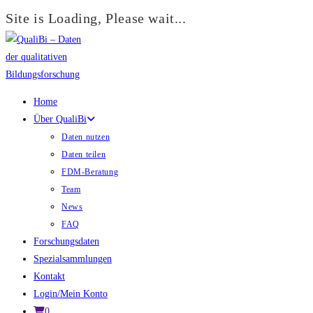
Site is Loading, Please wait...
Zum
Inhalt
springen
Home
Über QualiBi
Daten nutzen
Daten teilen
FDM-Beratung
Team
News
FAQ
Forschungsdaten
Spezialsammlungen
Kontakt
Login/Mein Konto
0