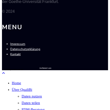
der Goethe-Universität Frankfurt.
© 2024
MENU
Impressum
Datenschutzerklärung
Kontakt
Gefördert von:
In Kooperation mit der
Home
Über QualiBi
Daten nutzen
Daten teilen
FDM-Beratung