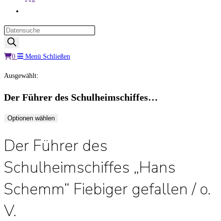
Website-
Suche
Products
umschalten
search
0
Menü
Schließen
Ausgewählt:
Der Führer des Schulheimschiffes…
Optionen wählen
Der Führer des
Schulheimschiffes „Hans
Schemm“ Fiebiger gefallen / o.
V.