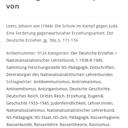
von
Leers, Johann von (1944): Die Schule im Kampf gegen Juda.
Eine Forderung gegenwartsnaher Erziehungsarbeit. Der
Deutsche Erzieher, Jg. 7(6), S. 171-174
Artikelnummer:
9124
Kategorien:
Der Deutsche Erzieher /
Nationalsozialistischer Lehrerbund, 1.1938-8.1945
,
Sammlung Forschungsstelle NS-Pädagogik
,
Zeitschriften
,
Zentralorgan des Nationalsozialistischen Lehrerbundes
Schlagwörter:
Antikommunismus
,
Antiromaismus
,
Antisemitismus
,
Antiziganismus
,
Deutsche Geschichte
,
Deutsches Reich
,
Drittes Reich
,
Erziehung
,
Eugenik
,
Geschichte 1933–1945
,
Judenfeindlichkeit
,
Lehrer:innen
,
Nationalsozialismus
,
Nationalsozialistischer Lehrerbund
,
NS-Pädagogik
,
NS-Staat
,
NS-Zeit
,
Pädagogik
,
Rassenhygiene
,
Rassenkunde
,
Rassenlehre
,
Rassentheorie
,
Rassismus
,