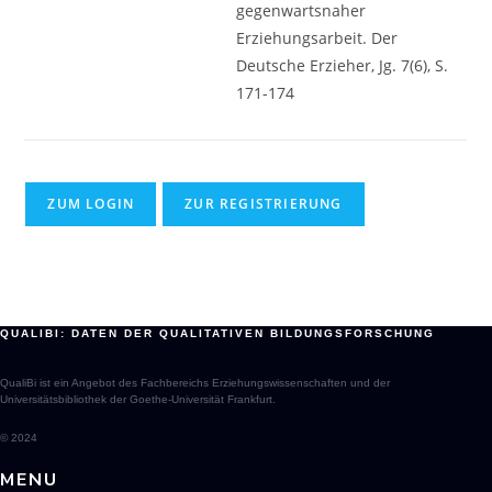
gegenwartsnaher
Erziehungsarbeit. Der
Deutsche Erzieher, Jg. 7(6), S.
171-174
ZUM LOGIN
ZUR REGISTRIERUNG
QUALIBI: DATEN DER QUALITATIVEN BILDUNGSFORSCHUNG
QualiBi ist ein Angebot des Fachbereichs Erziehungswissenschaften und der
Universitätsbibliothek der Goethe-Universität Frankfurt.
© 2024
MENU