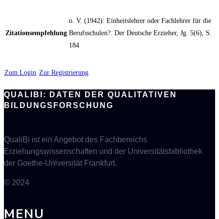
o. V. (1942): Einheitslehrer oder Fachlehrer für die
Zitationsempfehlung
Berufsschulen?. Der Deutsche Erzieher, Jg. 5(6), S.
184
Zum Login
Zur Registrierung
QUALIBI: DATEN DER QUALITATIVEN
BILDUNGSFORSCHUNG
QualiBi ist ein Angebot des Fachbereichs
Erziehungswissenschaften und der Universitätsbibliothek
der Goethe-Universität Frankfurt.
© 2024
MENU