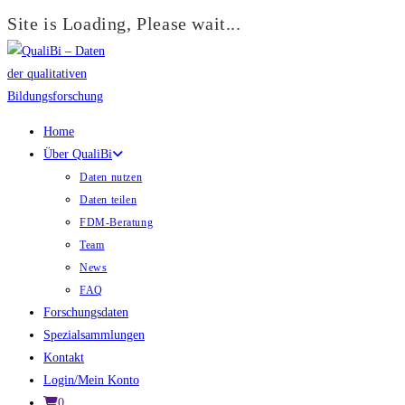
Site is Loading, Please wait...
Zum
Inhalt
springen
Home
Über QualiBi
Daten nutzen
Daten teilen
FDM-Beratung
Team
News
FAQ
Forschungsdaten
Spezialsammlungen
Kontakt
Login/Mein Konto
0