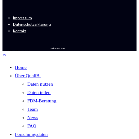
Impressum
Datenschutzerklärung
Kontakt
Gefördert von:
In Kooperation mit der
Home
Über QualiBi
Daten nutzen
Daten teilen
FDM-Beratung
Team
News
FAQ
Forschungsdaten