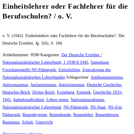
Einheitslehrer oder Fachlehrer für die
Berufsschulen? / o. V.
o. V. (1942): Einheitslehrer oder Fachlehrer für die Berufsschulen?. Der
Deutsche Erzieher, Jg. 5(6), S. 184
Artikelnummer:
8590
Kategorien:
Der Deutsche Erzieher /
Nationalsozialistischer Lehrerbund, 1.1938-8.1945
,
Sammlung
Forschungsstelle NS-Pädagogik
,
Zeitschriften
,
Zentralorgan des
Nationalsozialistischen Lehrerbundes
Schlagwörter:
Antikommunismus
,
Antiromaismus
,
Antisemitismus
,
Antiziganismus
,
Deutsche Geschichte
,
Deutsches Reich
,
Drittes Reich
,
Erziehung
,
Eugenik
,
Geschichte 1933–
1945
,
Judenfeindlichkeit
,
Lehrer:innen
,
Nationalsozialismus
,
Nationalsozialistischer Lehrerbund
,
NS-Pädagogik
,
NS-Staat
,
NS-Zeit
,
Pädagogik
,
Rassenhygiene
,
Rassenkunde
,
Rassenlehre
,
Rassentheorie
,
Rassismus
,
Schule
,
Unterricht