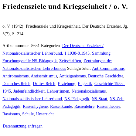
Friedensziele und Kriegseinheit / o. V.
o. V. (1942): Friedensziele und Kriegseinheit. Der Deutsche Erzieher, Jg.
5(7), S. 214
Artikelnummer:
8631
Kategorien:
Der Deutsche Erzieher /
Nationalsozialistischer Lehrerbund, 1.1938-8.1945
,
Sammlung
Forschungsstelle NS-Pädagogik
,
Zeitschriften
,
Zentralorgan des
Nationalsozialistischen Lehrerbundes
Schlagwörter:
Antikommunismus
,
Antiromaismus
,
Antisemitismus
,
Antiziganismus
,
Deutsche Geschichte
,
Deutsches Reich
,
Drittes Reich
,
Erziehung
,
Eugenik
,
Geschichte 1933–
1945
,
Judenfeindlichkeit
,
Lehrer:innen
,
Nationalsozialismus
,
Nationalsozialistischer Lehrerbund
,
NS-Pädagogik
,
NS-Staat
,
NS-Zeit
,
Pädagogik
,
Rassenhygiene
,
Rassenkunde
,
Rassenlehre
,
Rassentheorie
,
Rassismus
,
Schule
,
Unterricht
Datennutzung anfragen