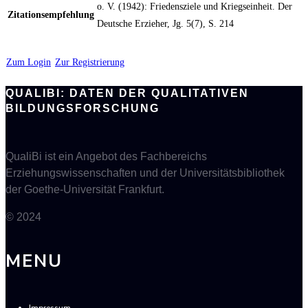
o. V. (1942): Friedensziele und Kriegseinheit. Der
Zitationsempfehlung
Deutsche Erzieher, Jg. 5(7), S. 214
Zum Login
Zur Registrierung
QUALIBI: DATEN DER QUALITATIVEN
BILDUNGSFORSCHUNG
QualiBi ist ein Angebot des Fachbereichs
Erziehungswissenschaften und der Universitätsbibliothek
der Goethe-Universität Frankfurt.
© 2024
MENU