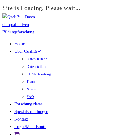
Site is Loading, Please wait...
Zum
Inhalt
springen
Home
Über QualiBi
Daten nutzen
Daten teilen
FDM-Beratung
Team
News
FAQ
Forschungsdaten
Spezialsammlungen
Kontakt
Login/Mein Konto
0