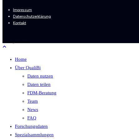
Impressum
Datenschutzerklärung
Kontakt
In Kooperation mit der
Home
Über QualiBi
Daten nutzen
Daten teilen
FDM-Beratung
Team
News
FAQ
Forschungsdaten
Spezialsammlungen