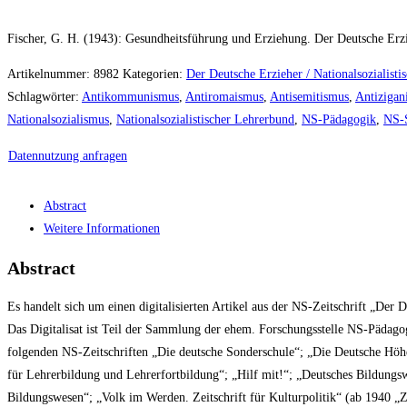
Fischer, G. H. (1943): Gesundheitsführung und Erziehung. Der Deutsche Erzie
Artikelnummer:
8982
Kategorien:
Der Deutsche Erzieher / Nationalsozialist
Schlagwörter:
Antikommunismus
,
Antiromaismus
,
Antisemitismus
,
Antizigan
Nationalsozialismus
,
Nationalsozialistischer Lehrerbund
,
NS-Pädagogik
,
NS-S
Datennutzung anfragen
Abstract
Weitere Informationen
Abstract
Es handelt sich um einen digitalisierten Artikel aus der NS-Zeitschrift „Der
Das Digitalisat ist Teil der Sammlung der ehem. Forschungsstelle NS-Pädago
folgenden NS-Zeitschriften „Die deutsche Sonderschule“; „Die Deutsche Höhere
für Lehrerbildung und Lehrerfortbildung“; „Hilf mit!“; „Deutsches Bildungswe
Bildungswesen“; „Volk im Werden. Zeitschrift für Kulturpolitik“ (ab 1940 „