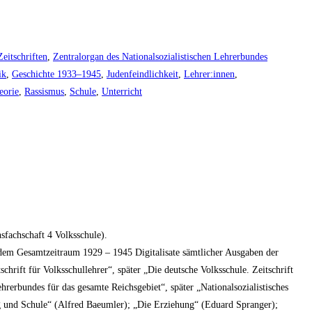
Zeitschriften
,
Zentralorgan des Nationalsozialistischen Lehrerbundes
ik
,
Geschichte 1933–1945
,
Judenfeindlichkeit
,
Lehrer:innen
,
eorie
,
Rassismus
,
Schule
,
Unterricht
sfachschaft 4 Volksschule).
 dem Gesamtzeitraum 1929 – 1945 Digitalisate sämtlicher Ausgaben der
hrift für Volksschullehrer“, später „Die deutsche Volksschule. Zeitschrift
rerbundes für das gesamte Reichsgebiet“, später „Nationalsozialistisches
ng und Schule“ (Alfred Baeumler); „Die Erziehung“ (Eduard Spranger);