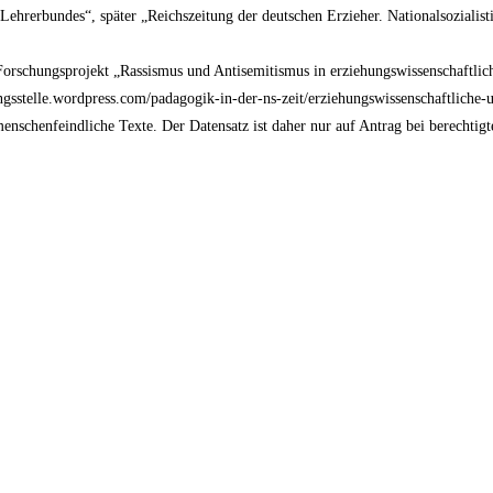
 Lehrerbundes“, später „Reichszeitung der deutschen Erzieher. Nationalsozialis
rschungsprojekt „Rassismus und Antisemitismus in erziehungswissenschaftlic
ngsstelle.wordpress.com/padagogik-in-der-ns-zeit/erziehungswissenschaftliche-u
 menschenfeindliche Texte. Der Datensatz ist daher nur auf Antrag bei berechti