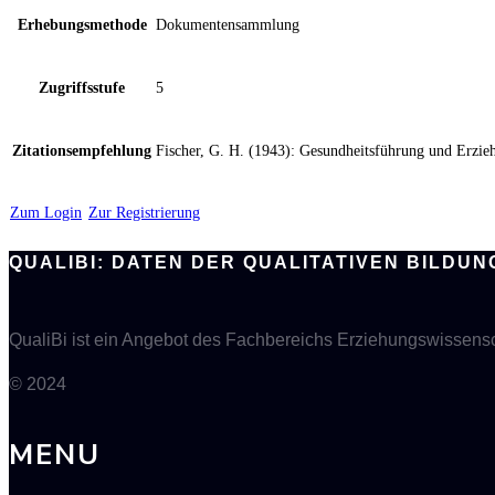
Erhebungsmethode
Dokumentensammlung
Zugriffsstufe
5
Zitationsempfehlung
Fischer, G. H. (1943): Gesundheitsführung und Erzieh
Zum Login
Zur Registrierung
QUALIBI: DATEN DER QUALITATIVEN BILD
QualiBi ist ein Angebot des Fachbereichs Erziehungswissensch
© 2024
MENU