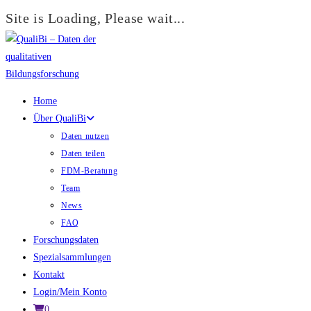
Site is Loading, Please wait...
Zum
Inhalt
springen
Home
Über QualiBi
Daten nutzen
Daten teilen
FDM-Beratung
Team
News
FAQ
Forschungsdaten
Spezialsammlungen
Kontakt
Login/Mein Konto
0