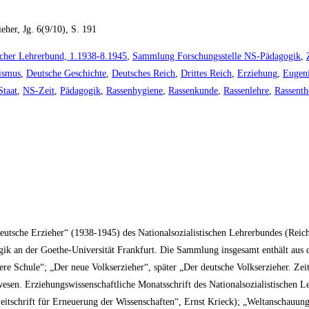
her, Jg. 6(9/10), S. 191
ischer Lehrerbund, 1.1938-8.1945
,
Sammlung Forschungsstelle NS-Pädagogik
,
ismus
,
Deutsche Geschichte
,
Deutsches Reich
,
Drittes Reich
,
Erziehung
,
Eugen
taat
,
NS-Zeit
,
Pädagogik
,
Rassenhygiene
,
Rassenkunde
,
Rassenlehre
,
Rassenth
 Deutsche Erzieher“ (1938-1945) des Nationalsozialistischen Lehrerbundes (Reich
gik an der Goethe-Universität Frankfurt. Die Sammlung insgesamt enthält aus
 Schule“; „Der neue Volkserzieher“, später „Der deutsche Volkserzieher. Zeitsc
sen. Erziehungswissenschaftliche Monatsschrift des Nationalsozialistischen Leh
Zeitschrift für Erneuerung der Wissenschaften“, Ernst Krieck); „Weltanschauu