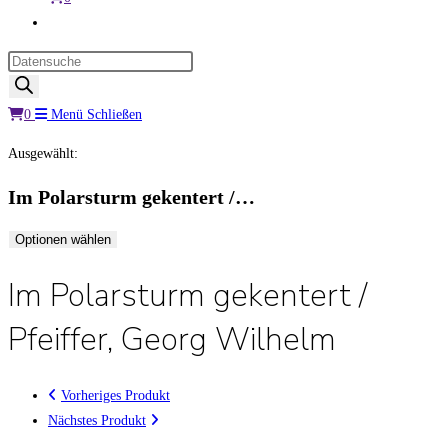
Website-
Suche
Products
umschalten
search
0
Menü
Schließen
Ausgewählt:
Im Polarsturm gekentert /…
Optionen wählen
Im Polarsturm gekentert /
Pfeiffer, Georg Wilhelm
Vorheriges Produkt
Nächstes Produkt