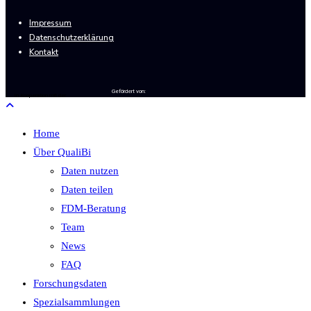
Impressum
Datenschutzerklärung
Kontakt
Gefördert von:
In Kooperation mit der
Home
Über QualiBi
Daten nutzen
Daten teilen
FDM-Beratung
Team
News
FAQ
Forschungsdaten
Spezialsammlungen