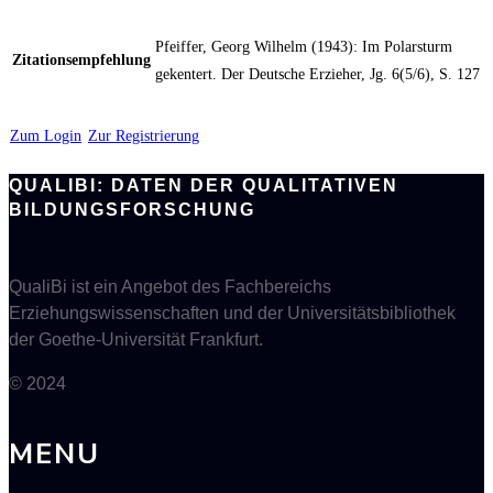
Pfeiffer, Georg Wilhelm (1943): Im Polarsturm
Zitationsempfehlung
gekentert. Der Deutsche Erzieher, Jg. 6(5/6), S. 127
Zum Login
Zur Registrierung
QUALIBI: DATEN DER QUALITATIVEN
BILDUNGSFORSCHUNG
QualiBi ist ein Angebot des Fachbereichs
Erziehungswissenschaften und der Universitätsbibliothek
der Goethe-Universität Frankfurt.
© 2024
MENU