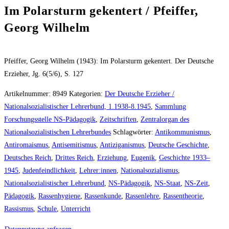
Im Polarsturm gekentert / Pfeiffer,
Georg Wilhelm
Pfeiffer, Georg Wilhelm (1943): Im Polarsturm gekentert. Der Deutsche
Erzieher, Jg. 6(5/6), S. 127
Artikelnummer:
8949
Kategorien:
Der Deutsche Erzieher /
Nationalsozialistischer Lehrerbund, 1.1938-8.1945
,
Sammlung
Forschungsstelle NS-Pädagogik
,
Zeitschriften
,
Zentralorgan des
Nationalsozialistischen Lehrerbundes
Schlagwörter:
Antikommunismus
,
Antiromaismus
,
Antisemitismus
,
Antiziganismus
,
Deutsche Geschichte
,
Deutsches Reich
,
Drittes Reich
,
Erziehung
,
Eugenik
,
Geschichte 1933–
1945
,
Judenfeindlichkeit
,
Lehrer:innen
,
Nationalsozialismus
,
Nationalsozialistischer Lehrerbund
,
NS-Pädagogik
,
NS-Staat
,
NS-Zeit
,
Pädagogik
,
Rassenhygiene
,
Rassenkunde
,
Rassenlehre
,
Rassentheorie
,
Rassismus
,
Schule
,
Unterricht