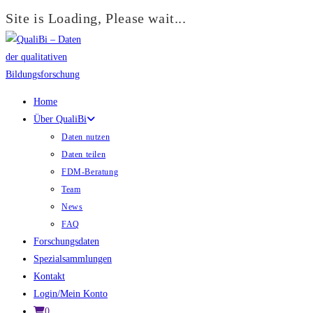
Site is Loading, Please wait...
Zum
Inhalt
springen
Home
Über QualiBi
Daten nutzen
Daten teilen
FDM-Beratung
Team
News
FAQ
Forschungsdaten
Spezialsammlungen
Kontakt
Login/Mein Konto
0