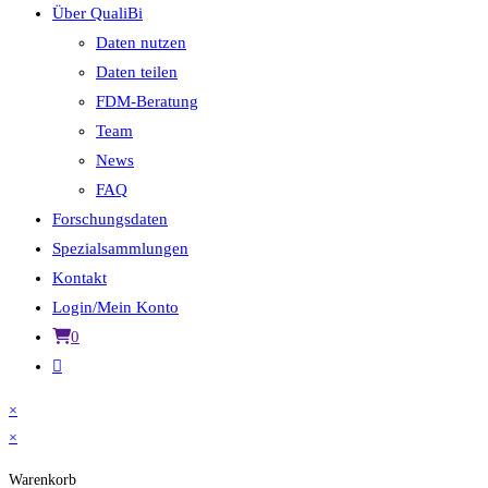
Über QualiBi
Daten nutzen
Daten teilen
FDM-Beratung
Team
News
FAQ
Forschungsdaten
Spezialsammlungen
Kontakt
Login/Mein Konto
0
Website-
Suche
×
umschalten
×
Warenkorb