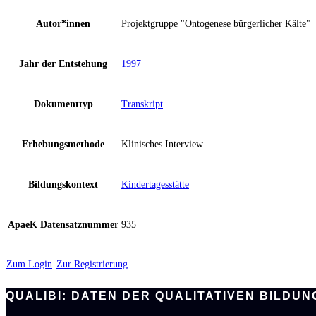
Autor*innen
Projektgruppe "Ontogenese bürgerlicher Kälte"
Jahr der Entstehung
1997
Dokumenttyp
Transkript
Erhebungsmethode
Klinisches Interview
Bildungskontext
Kindertagesstätte
ApaeK Datensatznummer
935
Zum Login
Zur Registrierung
QUALIBI: DATEN DER QUALITATIVEN BILD