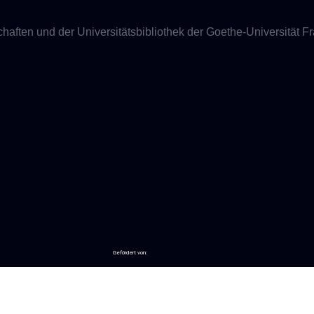
aften und der Universitätsbibliothek der Goethe-Universität Fra
Gefördert von: