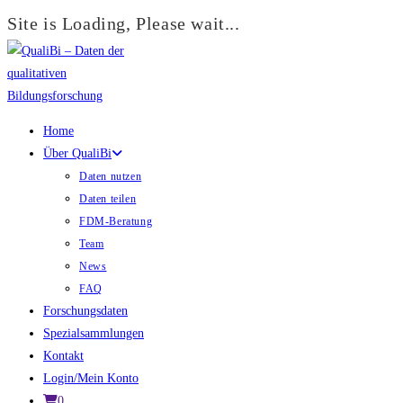
Site is Loading, Please wait...
Zum
Inhalt
springen
Home
Über QualiBi
Daten nutzen
Daten teilen
FDM-Beratung
Team
News
FAQ
Forschungsdaten
Spezialsammlungen
Kontakt
Login/Mein Konto
0