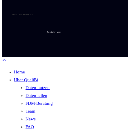
In Kooperation mit der
Gefördert von:
Home
Über QualiBi
Daten nutzen
Daten teilen
FDM-Beratung
Team
News
FAQ