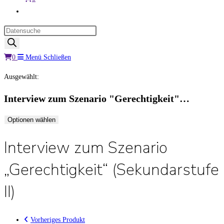
Website-
Suche
Products
umschalten
search
0
Menü
Schließen
Ausgewählt:
Interview zum Szenario "Gerechtigkeit"…
Optionen wählen
Interview zum Szenario
„Gerechtigkeit“ (Sekundarstufe
II)
Vorheriges Produkt