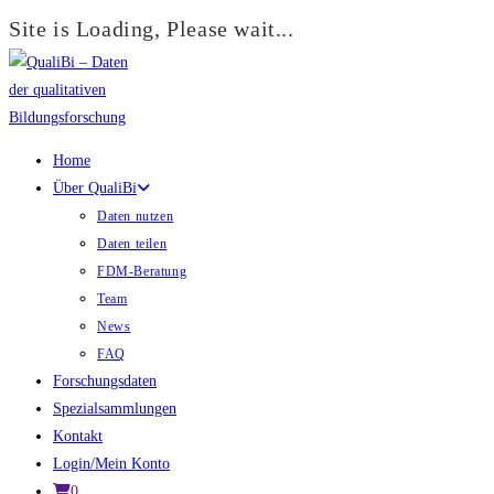
Site is Loading, Please wait...
Zum
Inhalt
springen
Home
Über QualiBi
Daten nutzen
Daten teilen
FDM-Beratung
Team
News
FAQ
Forschungsdaten
Spezialsammlungen
Kontakt
Login/Mein Konto
0