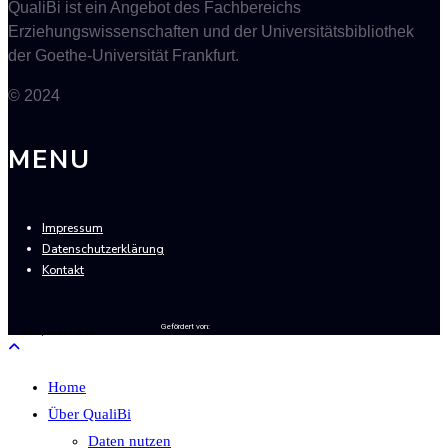
QualiBi ist ein Angebot des Fachbereichs
Erziehungswissenschaften und der Universitätsbibliothek
der Goethe-Universität Frankfurt.
© 2024
MENU
Impressum
Datenschutzerklärung
Kontakt
Gefördert von:
In Kooperation mit der
Home
Über QualiBi
Daten nutzen