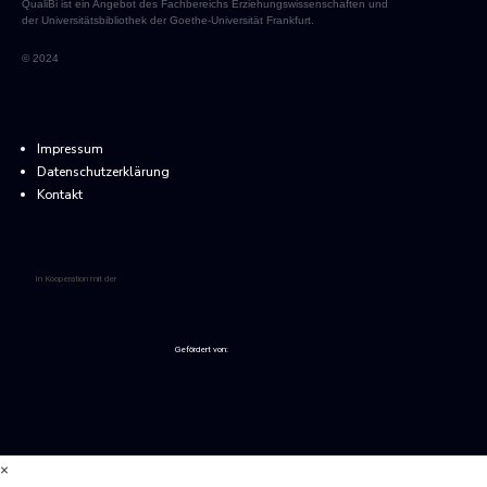
QualiBi ist ein Angebot des Fachbereichs Erziehungswissenschaften und
der Universitätsbibliothek der Goethe-Universität Frankfurt.
© 2024
Impressum
Datenschutzerklärung
Kontakt
In Kooperation mit der
Gefördert von:
×