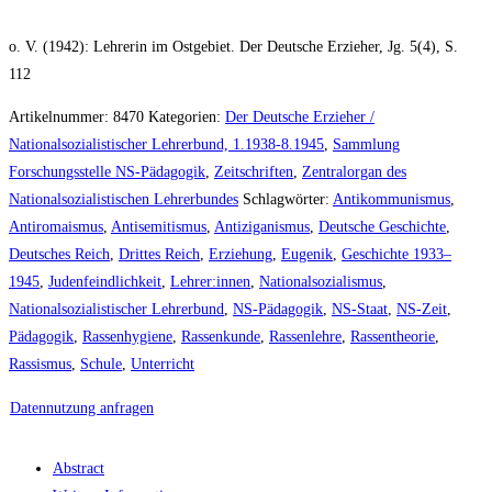
o. V. (1942): Lehrerin im Ostgebiet. Der Deutsche Erzieher, Jg. 5(4), S.
112
Artikelnummer:
8470
Kategorien:
Der Deutsche Erzieher /
Nationalsozialistischer Lehrerbund, 1.1938-8.1945
,
Sammlung
Forschungsstelle NS-Pädagogik
,
Zeitschriften
,
Zentralorgan des
Nationalsozialistischen Lehrerbundes
Schlagwörter:
Antikommunismus
,
Antiromaismus
,
Antisemitismus
,
Antiziganismus
,
Deutsche Geschichte
,
Deutsches Reich
,
Drittes Reich
,
Erziehung
,
Eugenik
,
Geschichte 1933–
1945
,
Judenfeindlichkeit
,
Lehrer:innen
,
Nationalsozialismus
,
Nationalsozialistischer Lehrerbund
,
NS-Pädagogik
,
NS-Staat
,
NS-Zeit
,
Pädagogik
,
Rassenhygiene
,
Rassenkunde
,
Rassenlehre
,
Rassentheorie
,
Rassismus
,
Schule
,
Unterricht
Datennutzung anfragen
Abstract