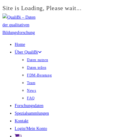
Site is Loading, Please wait...
Zum
Inhalt
springen
Home
Über QualiBi
Daten nutzen
Daten teilen
FDM-Beratung
Team
News
FAQ
Forschungsdaten
Spezialsammlungen
Kontakt
Login/Mein Konto
0