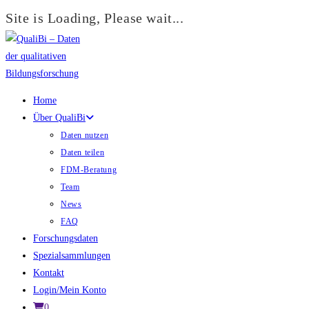
Site is Loading, Please wait...
Zum
Inhalt
springen
Home
Über QualiBi
Daten nutzen
Daten teilen
FDM-Beratung
Team
News
FAQ
Forschungsdaten
Spezialsammlungen
Kontakt
Login/Mein Konto
0