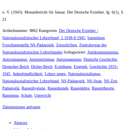
o. V. (1943): Monatsbericht für Januar. Der Deutsche Erzieher, Jg. 6(1), S.
21
Artikelnummer:
8862
Kategorien:
Der Deutsche Erzieher /
Nationalsozialistischer Lehrerbund, 1.1938-8.1945
,
Sammlung
Forschungsstelle NS-Pädagogik
,
Zeitschriften
,
Zentralorgan des
Nationalsozialistischen Lehrerbundes
Schlagwörter:
Antikommunismus
,
Antiromaismus
,
Antisemitismus
,
Antiziganismus
,
Deutsche Geschichte
,
Deutsches Reich
,
Drittes Reich
,
Erziehung
,
Eugenik
,
Geschichte 1933–
1945
,
Judenfeindlichkeit
,
Lehrer:innen
,
Nationalsozialismus
,
Nationalsozialistischer Lehrerbund
,
NS-Pädagogik
,
NS-Staat
,
NS-Zeit
,
Pädagogik
,
Rassenhygiene
,
Rassenkunde
,
Rassenlehre
,
Rassentheorie
,
Rassismus
,
Schule
,
Unterricht
Datennutzung anfragen
Abstract