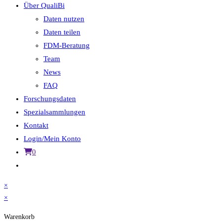
Über QualiBi
Daten nutzen
Daten teilen
FDM-Beratung
Team
News
FAQ
Forschungsdaten
Spezialsammlungen
Kontakt
Login/Mein Konto
0
Website-
Suche
×
umschalten
×
Warenkorb