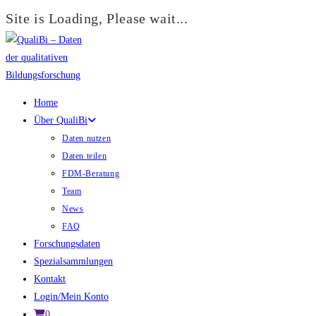
Site is Loading, Please wait...
Zum
Inhalt
springen
Home
Über QualiBi
Daten nutzen
Daten teilen
FDM-Beratung
Team
News
FAQ
Forschungsdaten
Spezialsammlungen
Kontakt
Login/Mein Konto
0