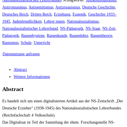
Nationalsozialistischen Lehrerbundes
Schlagwörter:
Antikommunismus
,
Antiromaismus
,
Antisemitismus
,
Antiziganismus
,
Deutsche Geschichte
,
Deutsches Reich
,
Drittes Reich
,
Erziehung
,
Eugenik
,
Geschichte 1933–
1945
,
Judenfeindlichkeit
,
Lehrer:innen
,
Nationalsozialismus
,
Nationalsozialistischer Lehrerbund
,
NS-Pädagogik
,
NS-Staat
,
NS-Zeit
,
Pädagogik
,
Rassenhygiene
,
Rassenkunde
,
Rassenlehre
,
Rassentheorie
,
Rassismus
,
Schule
,
Unterricht
Datennutzung anfragen
Abstract
Weitere Informationen
Abstract
Es handelt sich um einen digitalisierten Artikel aus der NS-Zeitschrift „Der
Deutsche Erzieher“ (1938-1945) des Nationalsozialistischen Lehrerbundes
(Reichsfachschaft 4 Volksschule).
Das Digitalisat ist Teil der Sammlung der ehem. Forschungsstelle NS-