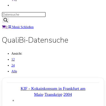
Website-
Suche
Products
umschalten
search
0
Menü
Schließen
QualiBi-Datensuche
Ansicht:
12
24
Alle
KIF - Kokainkonsum in Frankfurt am
Main
·
Transkript
·
2004