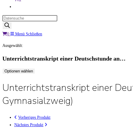
Website-
Suche
Products
umschalten
search
0
Menü
Schließen
Ausgewählt:
Unterrichtstranskript einer Deutschstunde an…
Optionen wählen
Unterrichtstranskript einer De
Gymnasialzweig)
Vorheriges Produkt
Nächstes Produkt