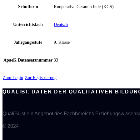
Schulform
Kooperative Gesamtschule (KGS)
Unterrichtsfach
Deutsch
Jahrgangsstufe
9. Klasse
ApaeK Datensatznummer
33
Zum Login
Zur Registrierung
QUALIBI: DATEN DER QUALITATIVEN BILD
QualiBi ist ein Angebot des Fachbereichs Erziehungswissensch
© 2024