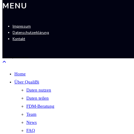
MENU
Impressum
Datenschutzerklärung
Kontakt
In Kooperation mit der
Home
Über QualiBi
Daten nutzen
Daten teilen
FDM-Beratung
Team
News
FAQ