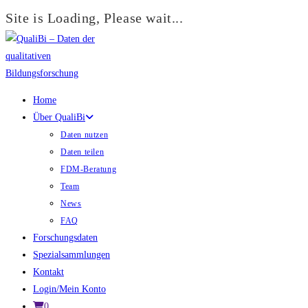
Site is Loading, Please wait...
Zum
Inhalt
springen
Home
Über QualiBi
Daten nutzen
Daten teilen
FDM-Beratung
Team
News
FAQ
Forschungsdaten
Spezialsammlungen
Kontakt
Login/Mein Konto
0