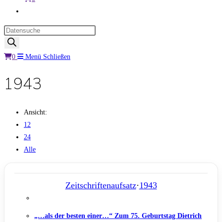
Website-
Suche
Products
umschalten
search
0
Menü
Schließen
1943
Ansicht:
12
24
Alle
Zeitschriftenaufsatz
·
1943
„…als der besten einer…“ Zum 75. Geburtstag Dietrich