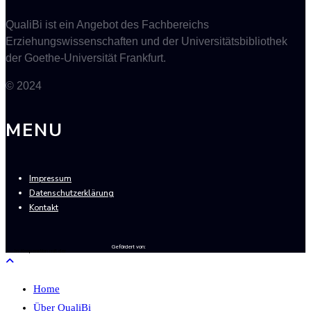
QualiBi ist ein Angebot des Fachbereichs
Erziehungswissenschaften und der Universitätsbibliothek
der Goethe-Universität Frankfurt.
© 2024
MENU
Impressum
Datenschutzerklärung
Kontakt
Gefördert von:
In Kooperation mit der
Home
Über QualiBi