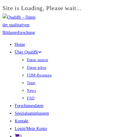
Site is Loading, Please wait...
Zum
Inhalt
springen
Home
Über QualiBi
Daten nutzen
Daten teilen
FDM-Beratung
Team
News
FAQ
Forschungsdaten
Spezialsammlungen
Kontakt
Login/Mein Konto
0